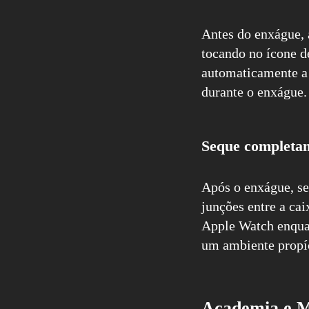
Antes do enxágue,
tocando no ícone d
automaticamente a 
durante o enxágue.
Seque completam
Após o enxágue, s
junções entre a cai
Apple Watch enquan
um ambiente propíci
Academia e M