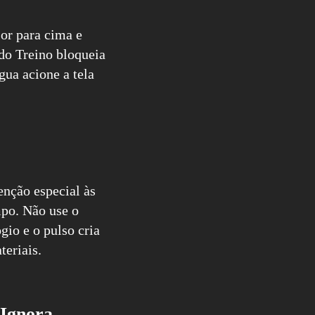
or para cima e
do Treino bloqueia
ua acione a tela
nção especial às
mpo. Não use o
io e o pulso cria
teriais.
 Ignora