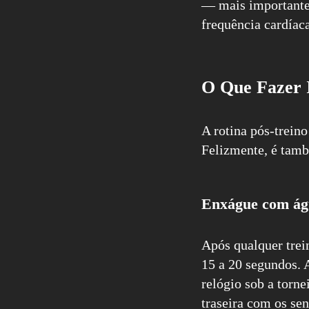
— mais importante 
frequência cardíaca
O Que Fazer 
A rotina pós-trein
Felizmente, é tam
Enxágue com ág
Após qualquer trei
15 a 20 segundos. 
relógio sob a torne
traseira com os sen