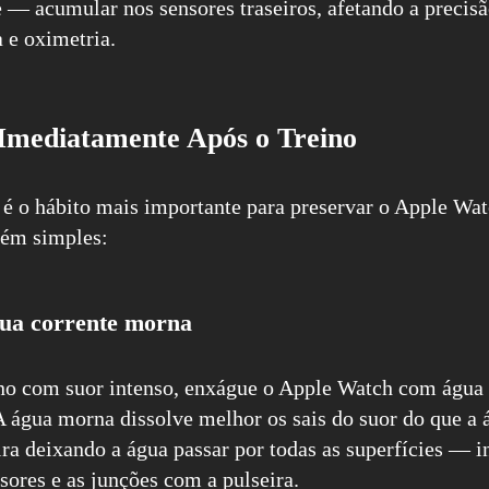
— acumular nos sensores traseiros, afetando a precisão
 e oximetria.
Imediatamente Após o Treino
o é o hábito mais importante para preservar o Apple Wa
bém simples:
ua corrente morna
no com suor intenso, enxágue o Apple Watch com água
A água morna dissolve melhor os sais do suor do que a á
ira deixando a água passar por todas as superfícies — i
sores e as junções com a pulseira.