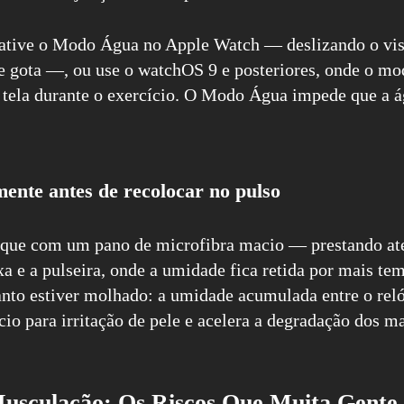
 ative o Modo Água no Apple Watch — deslizando o vis
e gota —, ou use o watchOS 9 e posteriores, onde o mo
tela durante o exercício. O Modo Água impede que a ág
ente antes de recolocar no pulso
eque com um pano de microfibra macio — prestando ate
xa e a pulseira, onde a umidade fica retida por mais te
to estiver molhado: a umidade acumulada entre o relóg
o para irritação de pele e acelera a degradação dos ma
usculação: Os Riscos Que Muita Gente