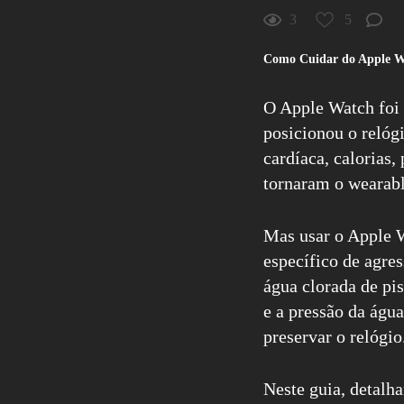
3
5
Como Cuidar do Apple Wat
5
Curtir
Comentar
O Apple Watch foi 
posicionou o relóg
cardíaca, calorias,
tornaram o wearabl
Mas usar o Apple W
específico de agre
água clorada de pis
e a pressão da águ
preservar o relógio
Neste guia, detalha