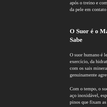
após o treino e co
da pele em contato
O Suor é o M
Sabe
O suor humano é l
exercício, da hidr
com os sais minera
genuinamente agres
Com o tempo, o su
aço inoxidável, esp
pinos que fixam as 