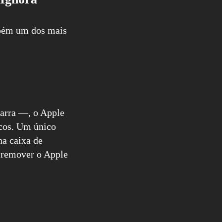
mbém um dos mais
barra —, o Apple
scos. Um único
na caixa de
e remover o Apple